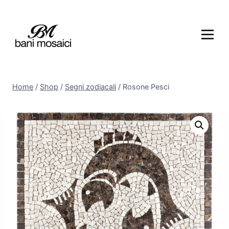
Home
/
Shop
/
Segni zodiacali
/
Rosone Pesci