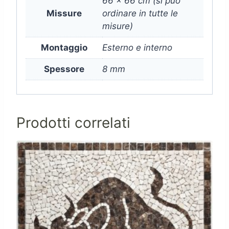
66 x 66 cm (si puo
Missure
ordinare in tutte le
misure)
Montaggio
Esterno e interno
Spessore
8 mm
Prodotti correlati