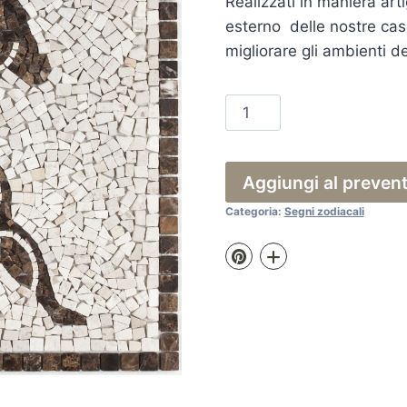
Realizzati in maniera arti
esterno delle nostre case
migliorare gli ambienti de
Rosone
Aquario
quantità
Aggiungi al preven
Categoria:
Segni zodiacali