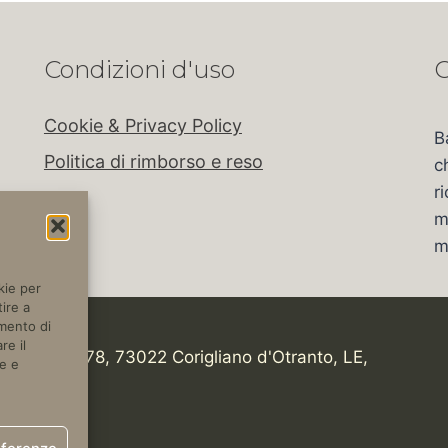
Condizioni d'uso
C
Cookie & Privacy Policy
B
Politica di rimborso e reso
c
r
m
m
kie per
ire a
amento di
re il
tica, Km 978, 73022 Corigliano d'Otranto, LE,
e e