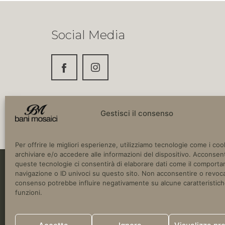
Social Media
Gestisci il consenso
Per offrire le migliori esperienze, utilizziamo tecnologie come i coo
archiviare e/o accedere alle informazioni del dispositivo. Acconsent
queste tecnologie ci consentirà di elaborare dati come il comport
navigazione o ID univoci su questo sito. Non acconsentire o revoca
Copyright © 2024 Bani Mosaici. SS16 Adria
consenso potrebbe influire negativamente su alcune caratteristich
Italia.
funzioni.
P.IVA 03780670752