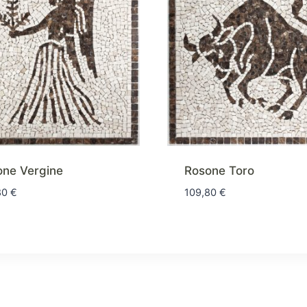
one Vergine
Rosone Toro
80
€
109,80
€