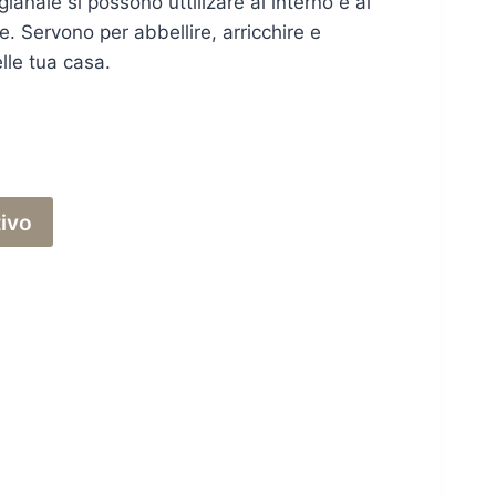
gianale si possono uttilizare al interno e al
. Servono per abbellire, arricchire e
lle tua casa.
tivo