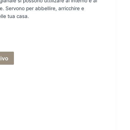
gianale si possono uttilizare al interno e al
. Servono per abbellire, arricchire e
lle tua casa.
tivo