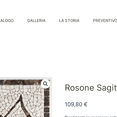
TALOGO
GALLERIA
LA STORIA
PREVENTIV
Rosone Sagit
109,80
€