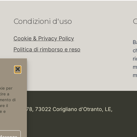
Condizioni d'uso
C
Cookie & Privacy Policy
B
Politica di rimborso e reso
c
r
m
m
kie per
ire a
amento di
re il
tica, Km 978, 73022 Corigliano d'Otranto, LE,
e e