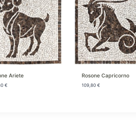
ne Ariete
Rosone Capricorno
80
€
109,80
€