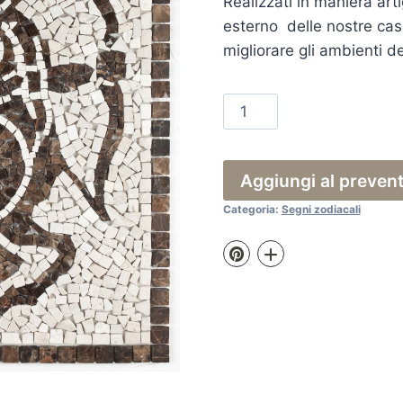
Realizzati in maniera arti
esterno delle nostre case
migliorare gli ambienti de
Rosone
Sagittario
quantità
Aggiungi al preven
Categoria:
Segni zodiacali