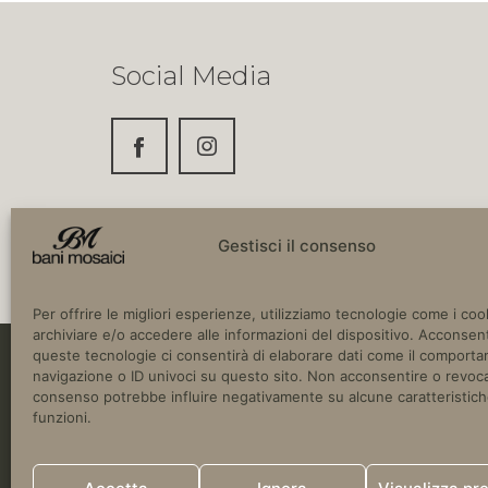
Social Media
Gestisci il consenso
Per offrire le migliori esperienze, utilizziamo tecnologie come i coo
archiviare e/o accedere alle informazioni del dispositivo. Acconsent
queste tecnologie ci consentirà di elaborare dati come il comport
navigazione o ID univoci su questo sito. Non acconsentire o revoca
Copyright © 2024 Bani Mosaici. SS16 Adria
consenso potrebbe influire negativamente su alcune caratteristich
Italia.
funzioni.
P.IVA 03780670752