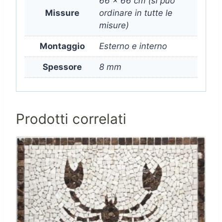
66 x 66 cm (si puo
Missure
ordinare in tutte le
misure)
Montaggio
Esterno e interno
Spessore
8 mm
Prodotti correlati