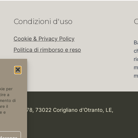
Condizioni d'uso
C
Cookie & Privacy Policy
B
Politica di rimborso e reso
c
r
m
m
kie per
ire a
amento di
re il
tica, Km 978, 73022 Corigliano d'Otranto, LE,
e e