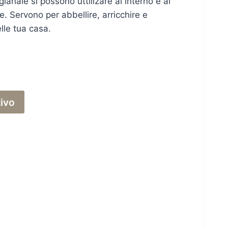
gianale si possono uttilizare al interno e al
. Servono per abbellire, arricchire e
lle tua casa.
tivo