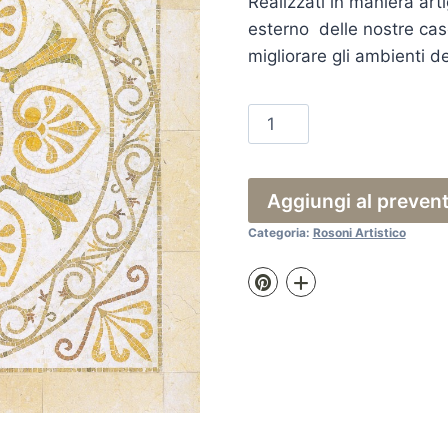
Realizzati in maniera arti
esterno delle nostre case
migliorare gli ambienti de
Rosone
Miami
quantità
Aggiungi al preven
Categoria:
Rosoni Artistico