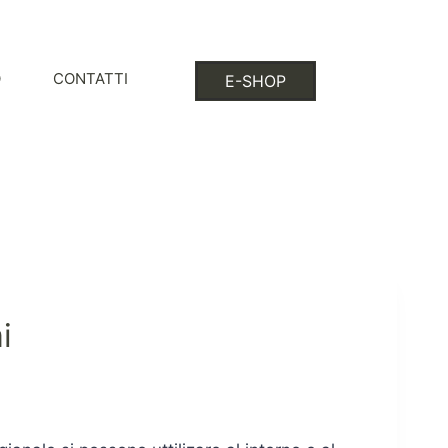
O
CONTATTI
E-SHOP
i