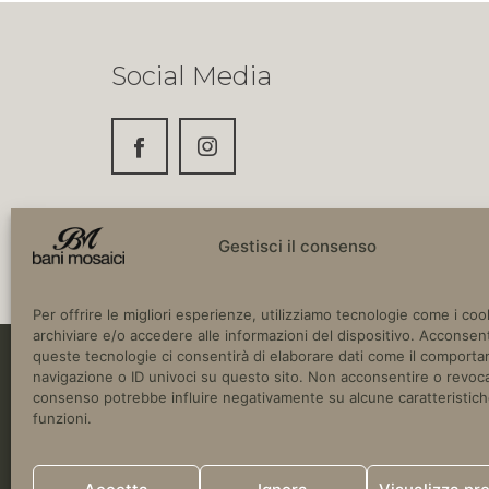
Social Media
Gestisci il consenso
Per offrire le migliori esperienze, utilizziamo tecnologie come i coo
archiviare e/o accedere alle informazioni del dispositivo. Acconsent
queste tecnologie ci consentirà di elaborare dati come il comport
navigazione o ID univoci su questo sito. Non acconsentire o revoca
Copyright © 2024 Bani Mosaici. SS16 Adria
consenso potrebbe influire negativamente su alcune caratteristich
Italia.
funzioni.
P.IVA 03780670752