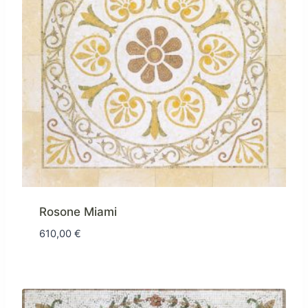
Rosone Miami
610,00
€