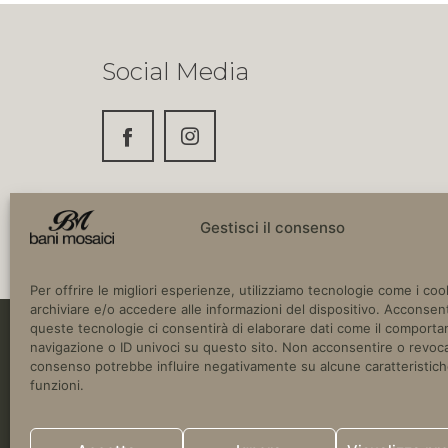
Social Media
Gestisci il consenso
Per offrire le migliori esperienze, utilizziamo tecnologie come i coo
archiviare e/o accedere alle informazioni del dispositivo. Acconsent
queste tecnologie ci consentirà di elaborare dati come il comport
navigazione o ID univoci su questo sito. Non acconsentire o revoca
Copyright © 2024 Bani Mosaici. SS16 Adria
consenso potrebbe influire negativamente su alcune caratteristich
Italia.
funzioni.
P.IVA 03780670752