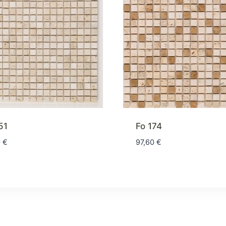
51
Fo 174
0
€
97,60
€