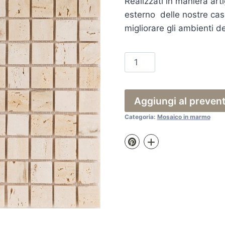
Realizzati in maniera arti
esterno delle nostre case
migliorare gli ambienti de
Fo
213
quantità
Aggiungi al preven
Categoria:
Mosaico in marmo