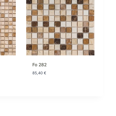
Fo 282
85,40
€