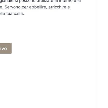
gianale si possono uttilizare al interno e al
. Servono per abbellire, arricchire e
lle tua casa.
tivo