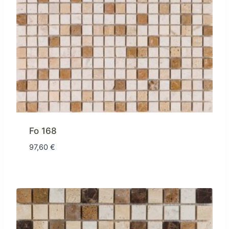
Fo 168
97,60
€