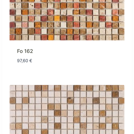
Fo 162
97,60
€