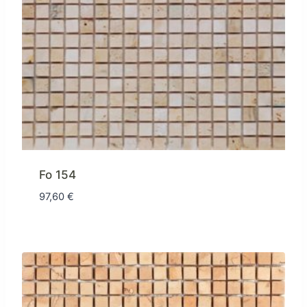
Fo 154
97,60
€