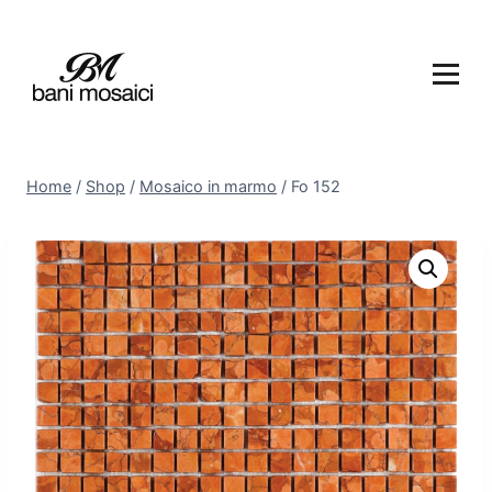
Home
/
Shop
/
Mosaico in marmo
/
Fo 152