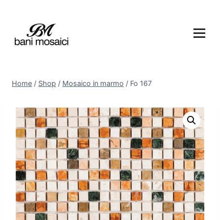
Home
/
Shop
/
Mosaico in marmo
/
Fo 167