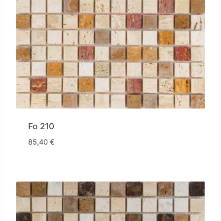
Fo 210
85,40
€