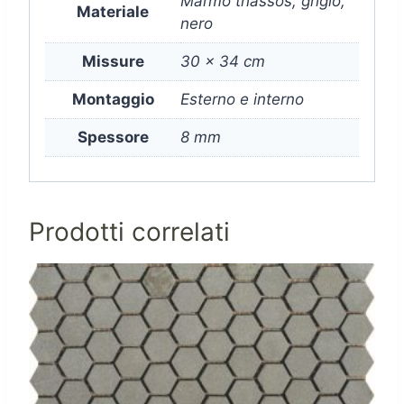
Marmo thassos, grigio,
Materiale
nero
Missure
30 x 34 cm
Montaggio
Esterno e interno
Spessore
8 mm
Prodotti correlati