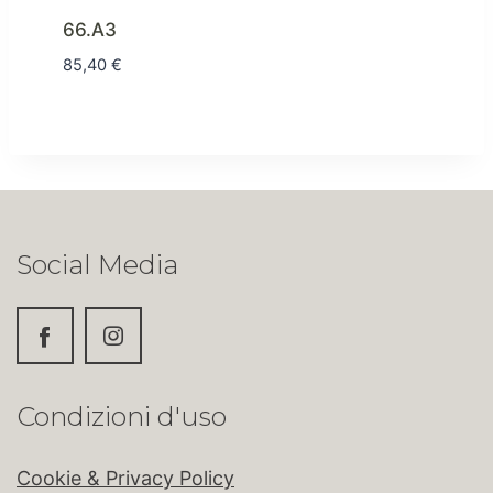
66.A3
85,40
€
Social Media
Condizioni d'uso
Cookie & Privacy Policy