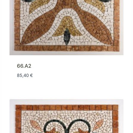
66.A2
85,40
€