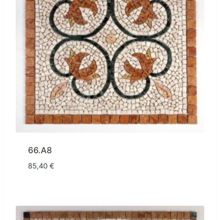
66.A8
85,40
€