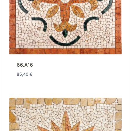
66.A16
85,40
€