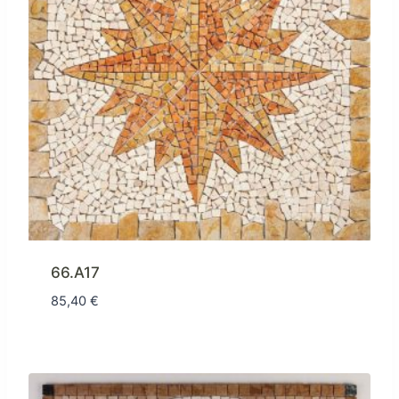
66.A17
85,40
€