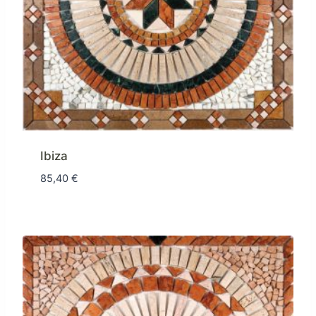
Ibiza
85,40
€