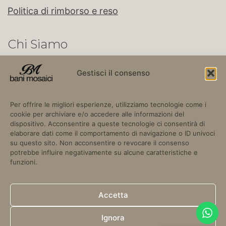
Politica di rimborso e reso
Chi Siamo
Gestisci il consenso
BaniMosaici e un’azienda leader nel settore che ha
fatto del Mosaico la sua passione, ricercando e
Per offrire le migliori esperienze, utilizziamo tecnologie come i
selezionando con cura la materia prima, perché la
cookie per archiviare e/o accedere alle informazioni del
qualità di un’opera musiva...
continua
dispositivo. Acconsentire a queste tecnologie ci consentirà di
elaborare dati come il comportamento di navigazione o ID univoci
su questo sito. Non acconsentire o revocare il consenso
potrebbe influire negativamente su alcune caratteristiche e
funzioni.
Copyright © 2024 Bani Mosaici.
SS16 Adriatica, Km 978, 73022
Accetta
Corigliano d'Otranto, LE, Italia.
P.IVA 03780670752
Ignora