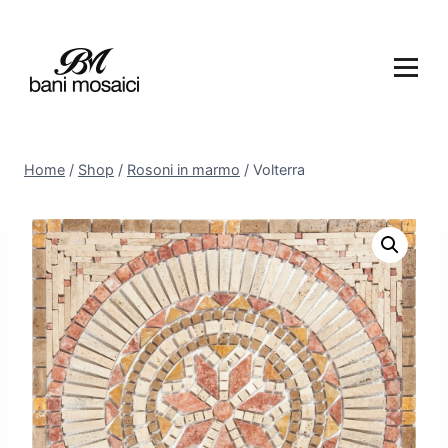
Home
/
Shop
/
Rosoni in marmo
/
Volterra