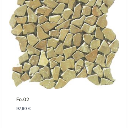
Fo.02
97,60
€