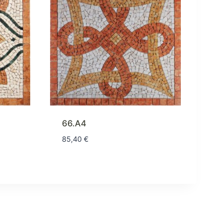
66.A4
85,40
€