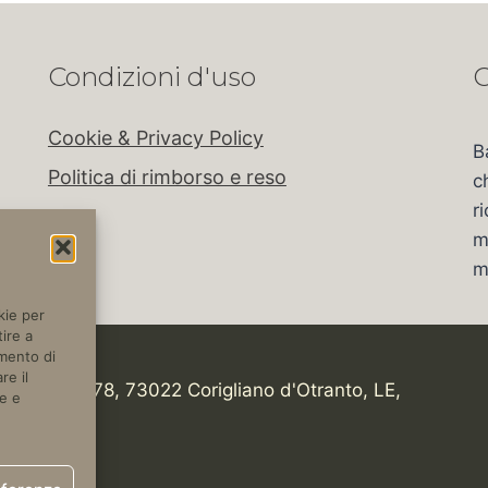
Condizioni d'uso
C
Cookie & Privacy Policy
B
Politica di rimborso e reso
c
r
m
m
kie per
ire a
amento di
re il
tica, Km 978, 73022 Corigliano d'Otranto, LE,
e e