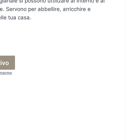
gianale si possono uttilizare al interno e al
. Servono per abbellire, arricchire e
lle tua casa.
tivo
i marmo