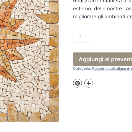
Realizzati in maniera arti
esterno delle nostre case
migliorare gli ambienti de
66.A17
quantità
Aggiungi al preven
Categoria:
Rosoni in palladiana d