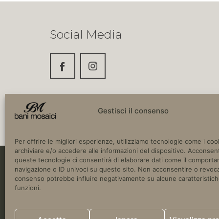
Social Media
Gestisci il consenso
Per offrire le migliori esperienze, utilizziamo tecnologie come i coo
archiviare e/o accedere alle informazioni del dispositivo. Acconsent
queste tecnologie ci consentirà di elaborare dati come il comport
navigazione o ID univoci su questo sito. Non acconsentire o revoca
Copyright © 2024 Bani Mosaici. SS16 Adria
consenso potrebbe influire negativamente su alcune caratteristich
Italia.
funzioni.
P.IVA 03780670752