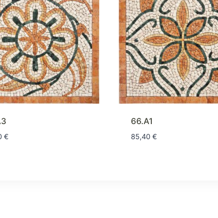
A3
66.A1
0
€
85,40
€