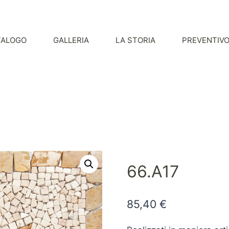
TALOGO
GALLERIA
LA STORIA
PREVENTIV
66.A17
85,40
€