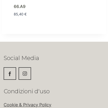
66.A9
85,40
€
Social Media
Condizioni d'uso
Cookie & Privacy Policy