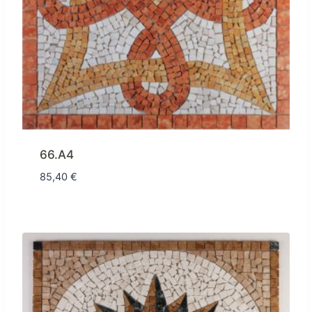
66.A4
85,40
€