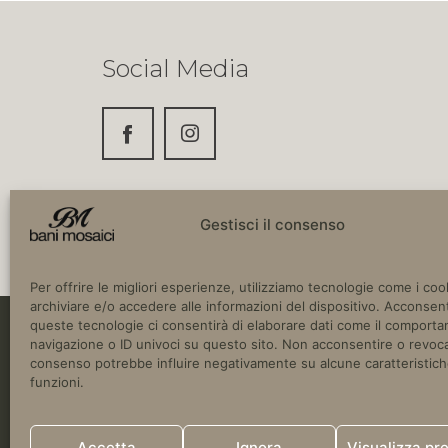
Social Media
Gestisci il consenso
Per offrire le migliori esperienze, utilizziamo tecnologie come i coo
archiviare e/o accedere alle informazioni del dispositivo. Acconsent
queste tecnologie ci consentirà di elaborare dati come il comport
navigazione o ID univoci su questo sito. Non acconsentire o revoca
Copyright © 2024 Bani Mosaici. SS16 Adria
consenso potrebbe influire negativamente su alcune caratteristich
Italia.
funzioni.
P.IVA 03780670752
Accetta
Ignora
Visualizza pr