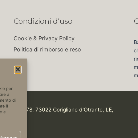
Condizioni d'uso
C
Cookie & Privacy Policy
B
Politica di rimborso e reso
c
r
m
m
kie per
ire a
amento di
re il
tica, Km 978, 73022 Corigliano d'Otranto, LE,
e e
eferenze